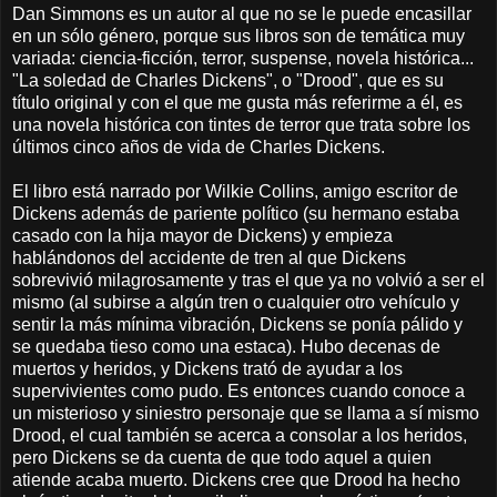
Dan Simmons es un autor al que no se le puede encasillar
en un sólo género, porque sus libros son de temática muy
variada: ciencia-ficción, terror, suspense, novela histórica...
"La soledad de Charles Dickens", o "Drood", que es su
título original y con el que me gusta más referirme a él, es
una novela histórica con tintes de terror que trata sobre los
últimos cinco años de vida de Charles Dickens.
El libro está narrado por Wilkie Collins, amigo escritor de
Dickens además de pariente político (su hermano estaba
casado con la hija mayor de Dickens) y empieza
hablándonos del accidente de tren al que Dickens
sobrevivió milagrosamente y tras el que ya no volvió a ser el
mismo (al subirse a algún tren o cualquier otro vehículo y
sentir la más mínima vibración, Dickens se ponía pálido y
se quedaba tieso como una estaca). Hubo decenas de
muertos y heridos, y Dickens trató de ayudar a los
supervivientes como pudo. Es entonces cuando conoce a
un misterioso y siniestro personaje que se llama a sí mismo
Drood, el cual también se acerca a consolar a los heridos,
pero Dickens se da cuenta de que todo aquel a quien
atiende acaba muerto. Dickens cree que Drood ha hecho