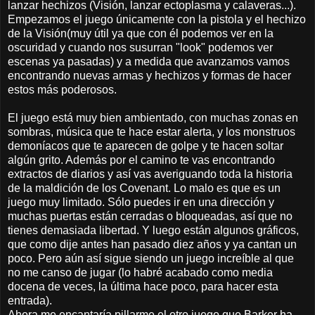
lanzar hechizos (Visión, lanzar ectoplasma y calaveras...).
Empezamos el juego únicamente con la pistola y el hechizo
de la Visión(muy útil ya que con él podemos ver en la
oscuridad y cuando nos susurran "look" podemos ver
escenas ya pasadas) y a medida que avanzamos vamos
encontrando nuevas armas y hechizos y formas de hacer
estos más poderosos.
El juego está muy bien ambientado, con muchas zonas en
sombras, música que te hace estar alerta, y los monstruos
demoníacos que te aparecen de golpe y te hacen soltar
algún grito. Además por el camino te vas encontrando
extractos de diarios y así vas averiguando toda la historia
de la maldición de los Covenant. Lo malo es que es un
juego muy limitado. Sólo puedes ir en una dirección y
muchas puertas están cerradas o bloqueadas, así que no
tienes demasiada libertad. Y luego están algunos gráficos,
que como dije antes han pasado diez años y ya cantan un
poco. Pero aún así sigue siendo un juego increíble al que
no me canso de jugar (lo habré acabado como media
docena de veces, la última hace poco, para hacer esta
entrada).
Ahora me encantaría pillarme el otro juego que Barker ha