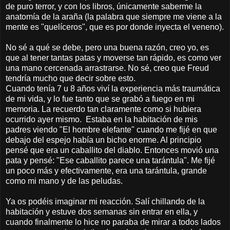
de puro terror, y con los libros, únicamente saberme la
anatomía de la araña (la palabra que siempre me viene a la
mente es "quelíceros", que es por donde inyecta el veneno).
No sé a qué se debe, pero una buena razón, creo yo, es
que al tener tantas patas y moverse tan rápido, es como ver
una mano cercenada arrastrarse. No sé, creo que Freud
tendría mucho que decir sobre esto.
Cuando tenía 7 u 8 años viví la experiencia más traumática
de mi vida, y lo fue tanto que se grabó a fuego en mi
memoria. La recuerdo tan claramente como si hubiera
ocurrido ayer mismo. Estaba en la habitación de mis
padres viendo "El hombre elefante" cuando me fijé en que
debajo del espejo había un bicho enorme. Al principio
pensé que era un caballito del diablo. Entonces movió una
pata y pensé: "Ese caballito parece una tarántula". Me fijé
un poco más y efectivamente, era una tarántula, grande
como mi mano y de las peludas.
Ya os podéis imaginar mi reacción. Salí chillando de la
habitación y estuve dos semanas sin entrar en ella, y
cuando finalmente lo hice no paraba de mirar a todos lados