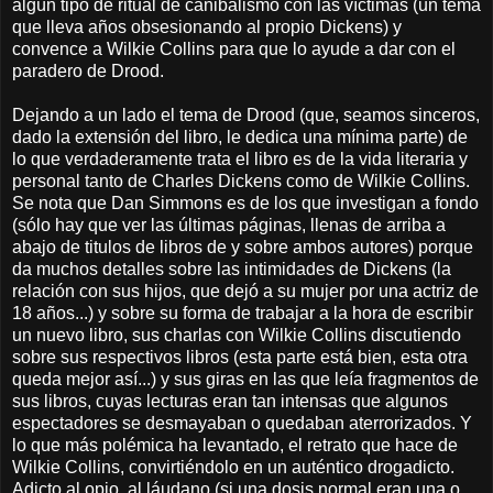
algún tipo de ritual de canibalismo con las víctimas (un tema
que lleva años obsesionando al propio Dickens) y
convence a Wilkie Collins para que lo ayude a dar con el
paradero de Drood.
Dejando a un lado el tema de Drood (que, seamos sinceros,
dado la extensión del libro, le dedica una mínima parte) de
lo que verdaderamente trata el libro es de la vida literaria y
personal tanto de Charles Dickens como de Wilkie Collins.
Se nota que Dan Simmons es de los que investigan a fondo
(sólo hay que ver las últimas páginas, llenas de arriba a
abajo de titulos de libros de y sobre ambos autores) porque
da muchos detalles sobre las intimidades de Dickens (la
relación con sus hijos, que dejó a su mujer por una actriz de
18 años...) y sobre su forma de trabajar a la hora de escribir
un nuevo libro, sus charlas con Wilkie Collins discutiendo
sobre sus respectivos libros (esta parte está bien, esta otra
queda mejor así...) y sus giras en las que leía fragmentos de
sus libros, cuyas lecturas eran tan intensas que algunos
espectadores se desmayaban o quedaban aterrorizados. Y
lo que más polémica ha levantado, el retrato que hace de
Wilkie Collins, convirtiéndolo en un auténtico drogadicto.
Adicto al opio, al láudano (si una dosis normal eran una o